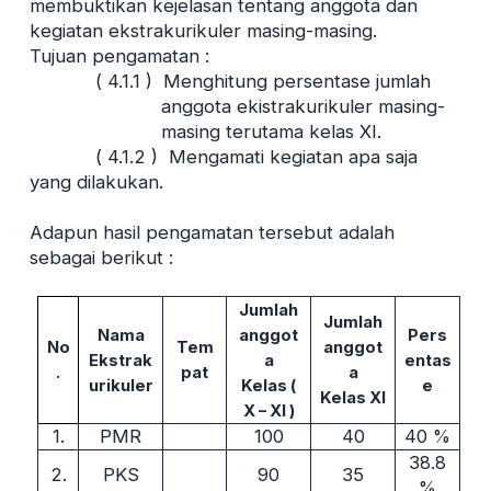
membuktikan kejelasan tentang anggota dan
kegiatan ekstrakurikuler masing-masing.
Tujuan pengamatan :
( 4.1.1 ) Menghitung persentase jumlah
anggota ekistrakurikuler masing-
masing terutama kelas XI.
( 4.1.2 ) Mengamati kegiatan apa saja
yang dilakukan.
Adapun hasil pengamatan tersebut adalah
sebagai berikut :
Jumlah
Jumlah
Nama
anggot
Pers
No
Tem
anggot
Ekstrak
a
entas
.
pat
a
urikuler
Kelas (
e
Kelas XI
X – XI )
1.
PMR
100
40
40 %
38.8
2.
PKS
90
35
%