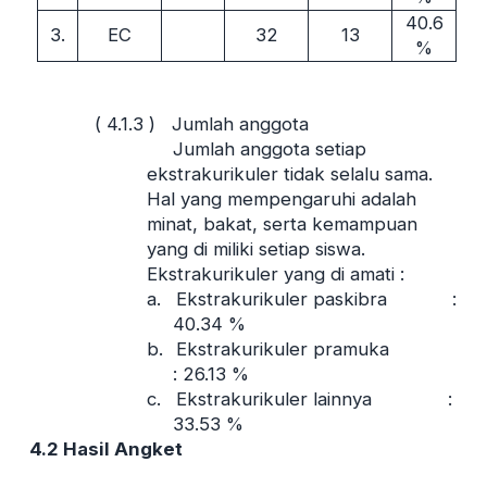
40.6
3.
EC
32
13
%
( 4.1.3 ) Jumlah anggota
Jumlah anggota setiap
ekstrakurikuler tidak selalu sama.
Hal yang mempengaruhi adalah
minat, bakat, serta kemampuan
yang di miliki setiap siswa.
Ekstrakurikuler yang di amati :
a.
Ekstrakurikuler paskibra :
40.34 %
b.
Ekstrakurikuler pramuka
: 26.13 %
c.
Ekstrakurikuler lainnya :
33.53 %
4.2 Hasil Angket