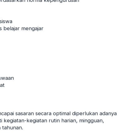
berdasarkan norma kepengurusan
/siswa
 belajar mengajar
iswaan
at
capai sasaran secara optimal diperlukan adanya
i kegiatan-kegiatan rutin harian, mingguan,
 tahunan.